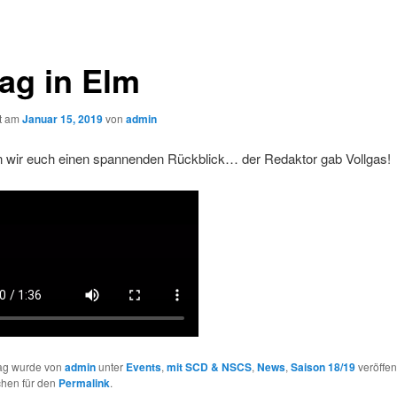
tag in Elm
ht am
Januar 15, 2019
von
admin
n wir euch einen spannenden Rückblick… der Redaktor gab Vollgas!
rag wurde von
admin
unter
Events
,
mit SCD & NSCS
,
News
,
Saison 18/19
veröffent
chen für den
Permalink
.