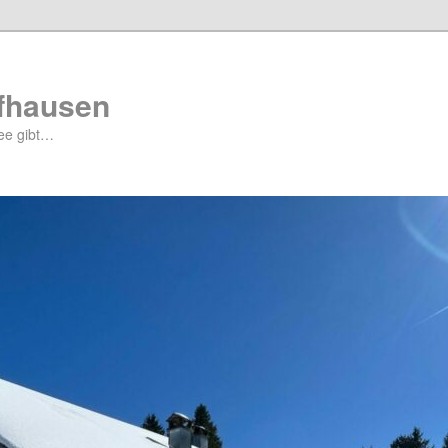
ffhausen
ee gibt…