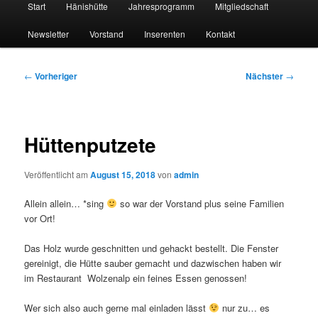
Start
Hänishütte
Jahresprogramm
Mitgliedschaft
Newsletter
Vorstand
Inserenten
Kontakt
Beitragsnavigation
←
Vorheriger
Nächster
→
Hüttenputzete
Veröffentlicht am
August 15, 2018
von
admin
Allein allein… *sing
so war der Vorstand plus seine Familien
vor Ort!
Das Holz wurde geschnitten und gehackt bestellt. Die Fenster
gereinigt, die Hütte sauber gemacht und dazwischen haben wir
im Restaurant Wolzenalp ein feines Essen genossen!
Wer sich also auch gerne mal einladen lässt
nur zu… es