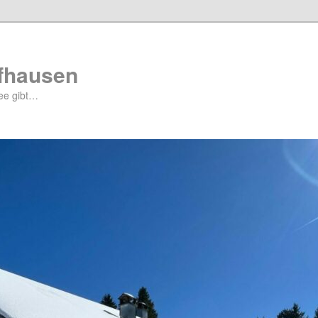
ffhausen
ee gibt…