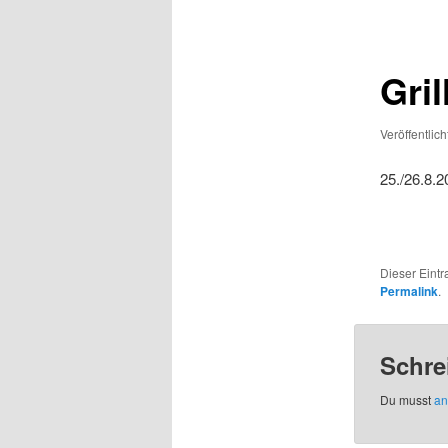
Gri
Veröffentlic
25./26.8.2
Dieser Eint
Permalink
.
Schre
Du musst
an